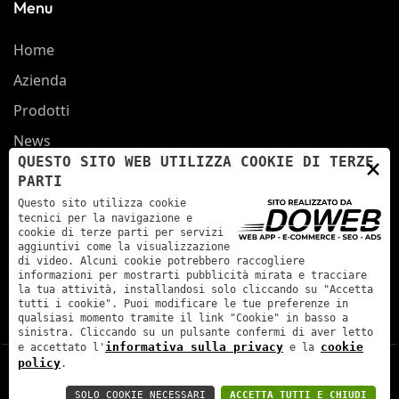
Menu
Home
Azienda
Prodotti
News
×
QUESTO SITO WEB UTILIZZA COOKIE DI TERZE
Contatti
PARTI
Info
Questo sito utilizza cookie
tecnici per la navigazione e
cookie di terze parti per servizi
Viale del Lavoro, 28 - 37036 - San Martino Buon
aggiuntivi come la visualizzazione
Albergo, Verona
di video. Alcuni cookie potrebbero raccogliere
informazioni per mostrarti pubblicità mirata e tracciare
la tua attività, installandosi solo cliccando su "Accetta
info@cmgraphicservice.com
tutti i cookie". Puoi modificare le tue preferenze in
qualsiasi momento tramite il link "Cookie" in basso a
+39 045 878 1883
sinistra. Cliccando su un pulsante confermi di aver letto
informativa sulla privacy
cookie
e accettato l'
e la
policy
.
Informativa sulla privacy
SOLO COOKIE NECESSARI
ACCETTA TUTTI E CHIUDI