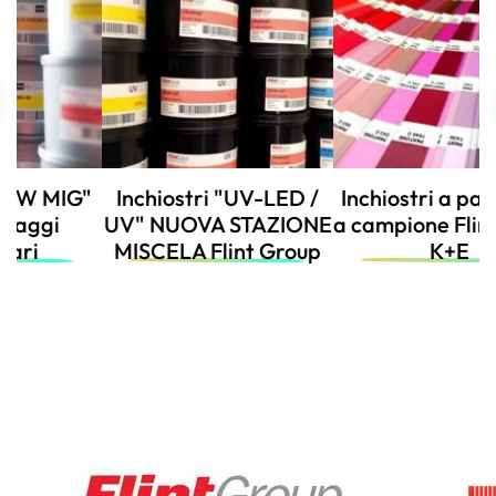
"
Inchiostri "UV-LED /
Inchiostri a pantone e
UV" NUOVA STAZIONE
a campione Flint Group
MISCELA Flint Group
K+E