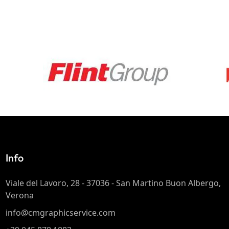
Info
Viale del Lavoro, 28 - 37036 - San Martino Buon Albergo,
Verona
info@cmgraphicservice.com