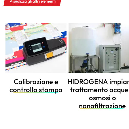
Visualizza gli altri elementi
HIDROGENA impianto
Lentini e Microscop
trattamento acque in
osmosi o
nanofiltrazione