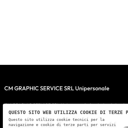
CM GRAPHIC SERVICE SRL Unipersonale
CM GRAPHIC SERVICE SRL Unipersonale è un'azienda leader nel
QUESTO SITO WEB UTILIZZA COOKIE DI TERZE 
specializzata in soluzioni creative e di design per soddisfar
Questo sito utilizza cookie tecnici per la
visiva dei nostri clienti. Con molti anni di esperienza nel se
navigazione e cookie di terze parti per servizi