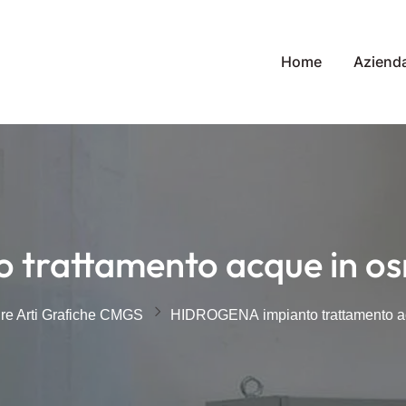
Home
Aziend
rattamento acque in osm
ure Arti Grafiche CMGS
HIDROGENA impianto trattamento acq